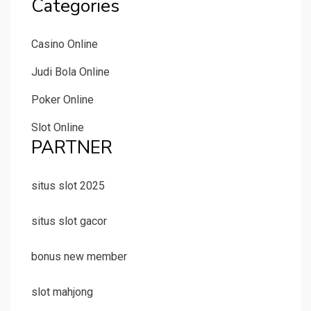
Categories
Casino Online
Judi Bola Online
Poker Online
Slot Online
PARTNER
situs slot 2025
situs slot gacor
bonus new member
slot mahjong