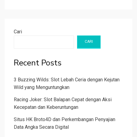
Cari
CARI
Recent Posts
3 Buzzing Wilds: Slot Lebah Ceria dengan Kejutan
Wild yang Menguntungkan
Racing Joker: Slot Balapan Cepat dengan Aksi
Kecepatan dan Keberuntungan
Situs HK Broto4D dan Perkembangan Penyajian
Data Angka Secara Digital