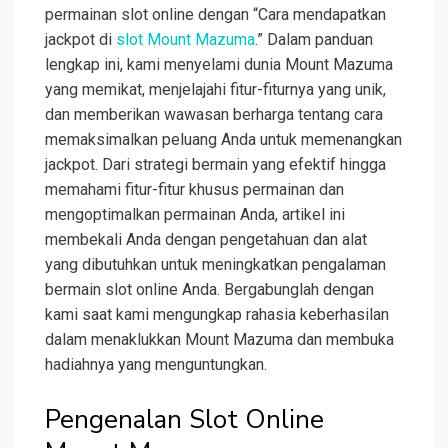
permainan slot online dengan “Cara mendapatkan
jackpot di
slot Mount Mazuma
.” Dalam panduan
lengkap ini, kami menyelami dunia Mount Mazuma
yang memikat, menjelajahi fitur-fiturnya yang unik,
dan memberikan wawasan berharga tentang cara
memaksimalkan peluang Anda untuk memenangkan
jackpot. Dari strategi bermain yang efektif hingga
memahami fitur-fitur khusus permainan dan
mengoptimalkan permainan Anda, artikel ini
membekali Anda dengan pengetahuan dan alat
yang dibutuhkan untuk meningkatkan pengalaman
bermain slot online Anda. Bergabunglah dengan
kami saat kami mengungkap rahasia keberhasilan
dalam menaklukkan Mount Mazuma dan membuka
hadiahnya yang menguntungkan.
Pengenalan Slot Online