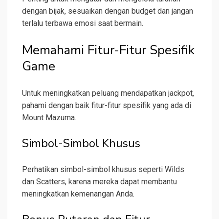
dengan bijak, sesuaikan dengan budget dan jangan
terlalu terbawa emosi saat bermain.
Memahami Fitur-Fitur Spesifik
Game
Untuk meningkatkan peluang mendapatkan jackpot,
pahami dengan baik fitur-fitur spesifik yang ada di
Mount Mazuma.
Simbol-Simbol Khusus
Perhatikan simbol-simbol khusus seperti Wilds
dan Scatters, karena mereka dapat membantu
meningkatkan kemenangan Anda.