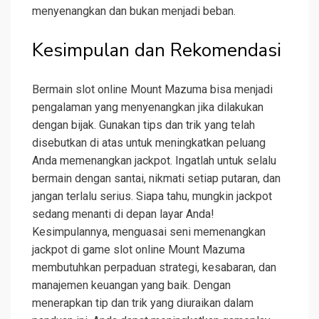
menyenangkan dan bukan menjadi beban.
Kesimpulan dan Rekomendasi
Bermain slot online Mount Mazuma bisa menjadi
pengalaman yang menyenangkan jika dilakukan
dengan bijak. Gunakan tips dan trik yang telah
disebutkan di atas untuk meningkatkan peluang
Anda memenangkan jackpot. Ingatlah untuk selalu
bermain dengan santai, nikmati setiap putaran, dan
jangan terlalu serius. Siapa tahu, mungkin jackpot
sedang menanti di depan layar Anda!
Kesimpulannya, menguasai seni memenangkan
jackpot di game slot online Mount Mazuma
membutuhkan perpaduan strategi, kesabaran, dan
manajemen keuangan yang baik. Dengan
menerapkan tip dan trik yang diuraikan dalam