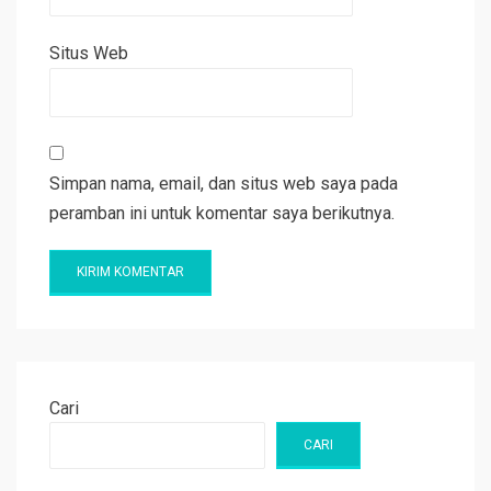
Situs Web
Simpan nama, email, dan situs web saya pada
peramban ini untuk komentar saya berikutnya.
Cari
CARI