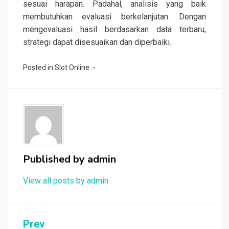
sesuai harapan. Padahal, analisis yang baik
membutuhkan evaluasi berkelanjutan. Dengan
mengevaluasi hasil berdasarkan data terbaru,
strategi dapat disesuaikan dan diperbaiki.
Posted in
Slot Online
Published by
admin
View all posts by admin
Navigasi
Prev