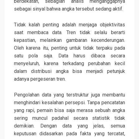
berdekatan, sebagian analis menganggapnya
sebagai sinyal bahwa angka tersebut sedang aktif.
Tidak kalah penting adalah menjaga objektivitas
saat membaca data. Tren tidak selalu berarti
kepastian, melainkan gambaran kecenderungan.
Oleh karena itu, penting untuk tidak terpaku pada
satu pola saja. Data harus dibaca secara
menyeluruh, karena terkadang perubahan kecil
dalam distribusi angka bisa menjadi petunjuk
adanya pergeseran tren.
Pengolahan data yang terstruktur juga membantu
menghindari kesalahan persepsi. Tanpa pencatatan
yang rapi, pemain bisa saja merasa sebuah angka
sering muncul padahal secara statistik tidak
demikian. Dengan data yang jelas, semua
keputusan didasarkan pada fakta yang tercatat,