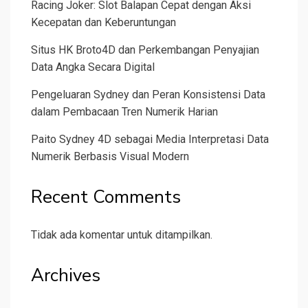
Racing Joker: Slot Balapan Cepat dengan Aksi
Kecepatan dan Keberuntungan
Situs HK Broto4D dan Perkembangan Penyajian
Data Angka Secara Digital
Pengeluaran Sydney dan Peran Konsistensi Data
dalam Pembacaan Tren Numerik Harian
Paito Sydney 4D sebagai Media Interpretasi Data
Numerik Berbasis Visual Modern
Recent Comments
Tidak ada komentar untuk ditampilkan.
Archives