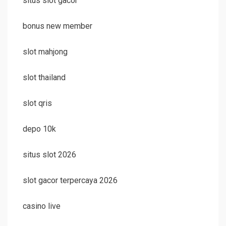
situs slot gacor
bonus new member
slot mahjong
slot thailand
slot qris
depo 10k
situs slot 2026
slot gacor terpercaya 2026
casino live