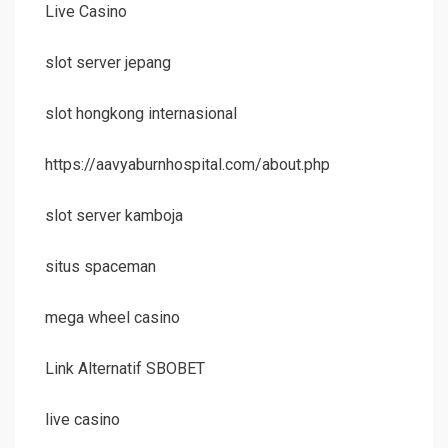
Live Casino
slot server jepang
slot hongkong internasional
https://aavyaburnhospital.com/about.php
slot server kamboja
situs spaceman
mega wheel casino
Link Alternatif SBOBET
live casino