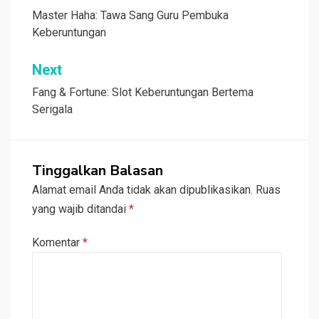
pos
Master Haha: Tawa Sang Guru Pembuka
Keberuntungan
Next
Fang & Fortune: Slot Keberuntungan Bertema
Serigala
Tinggalkan Balasan
Alamat email Anda tidak akan dipublikasikan.
Ruas
yang wajib ditandai
*
Komentar
*