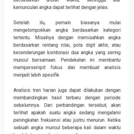
kemunculan angka dapat terlihat dengan jelas.
Setelah itu, pemain biasanya mulai
mengelompokkan angka berdasarkan kategori
tertentu. Misalnya dengan memisahkan angka
berdasarkan rentang nilai, pola digit akhir, atau
kecenderungan kombinasi dua angka yang sering
muncul bersamaan. Pendekatan ini membantu
mempersempit fokus dan membuat analisis
menjadi lebih spesifik.
Analisis tren harian juga dapat dilakukan dengan
membandingkan hasil terbaru dengan periode
sebelumnya. Dari perbandingan tersebut, akan
terlihat apakah suatu angka sedang mengalami
peningkatan frekuensi atau justru menurun. Ketika
sebuah angka muncul beberapa kali dalam waktu