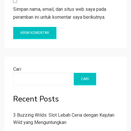
Simpan nama, email, dan situs web saya pada
peramban ini untuk komentar saya berikutnya.
Cari
CARI
Recent Posts
3 Buzzing Wilds: Slot Lebah Ceria dengan Kejutan
Wild yang Menguntungkan