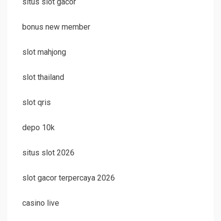
situs slot gacor
bonus new member
slot mahjong
slot thailand
slot qris
depo 10k
situs slot 2026
slot gacor terpercaya 2026
casino live