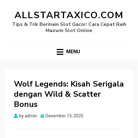
ALLSTARTAXICO.COM
Tips & Trik Bermain Slot Gacor: Cara Cepat Raih
Maxwin Slot Online
MENU
Wolf Legends: Kisah Serigala
dengan Wild & Scatter
Bonus
Posted
by
admin
Desember 15, 2025
on