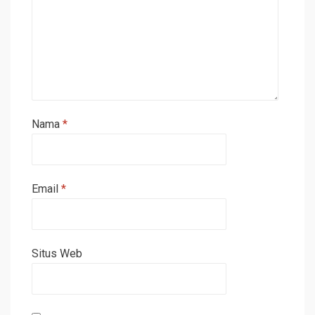
Nama
*
Email
*
Situs Web