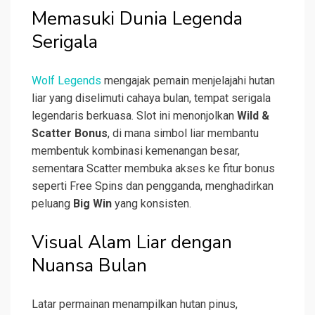
Memasuki Dunia Legenda
Serigala
Wolf Legends
mengajak pemain menjelajahi hutan
liar yang diselimuti cahaya bulan, tempat serigala
legendaris berkuasa. Slot ini menonjolkan
Wild &
Scatter Bonus
, di mana simbol liar membantu
membentuk kombinasi kemenangan besar,
sementara Scatter membuka akses ke fitur bonus
seperti Free Spins dan pengganda, menghadirkan
peluang
Big Win
yang konsisten.
Visual Alam Liar dengan
Nuansa Bulan
Latar permainan menampilkan hutan pinus,