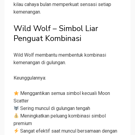
kilau cahaya bulan memperkuat sensasi setiap
kemenangan.
Wild Wolf – Simbol Liar
Penguat Kombinasi
Wild Wolf membantu membentuk kombinasi
kemenangan di gulungan.
Keunggulannya:
Menggantikan semua simbol kecuali Moon
Scatter
Sering muncul di gulungan tengah
Meningkatkan peluang kombinasi simbol
premium
Sangat efektif saat muncul bersamaan dengan